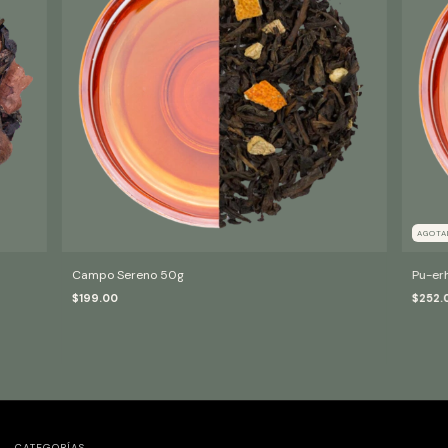
AGOT
Campo Sereno 50g
Pu-erh
$199.00
$252.
CATEGORÍAS