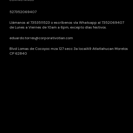
527352069407
Llámanos al 7353511523 o escríbenos vía Whatsapp al 7352069407
de Lunes a Viernes de 10am a 6pm, excepto días festivos.
eduardo.torres@corporativotian.com
Blvd Lomas de Cocoyoc mza 127 secc 3a localA9 Atlatlahucan Morelos
CP 62840