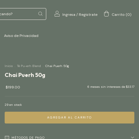
Ingresa
/
Registrate
Carrito
(
0
)
Aviso de Privacidad
Inicio
.
Té Pu-erh Blend
.
Chai Puerh 50g
Chai Puerh 50g
$199.00
6
meses sin intereses de
$33.17
29
en stock
MÉTODOS DE PAGO