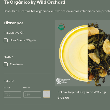
Té Orgánico by Wild Orchard
Descubre nuestros tés orgánicos, cultivados en suelos volcánicos con prácti
Filtrar por
PRESENTACIÓN
Hoja Suelta 25g
(5)
MARCA
Tianté
(5)
PRECIO
DESDE
HASTA
Delicia Tropical-Orgánico WO 25gr
$735.00