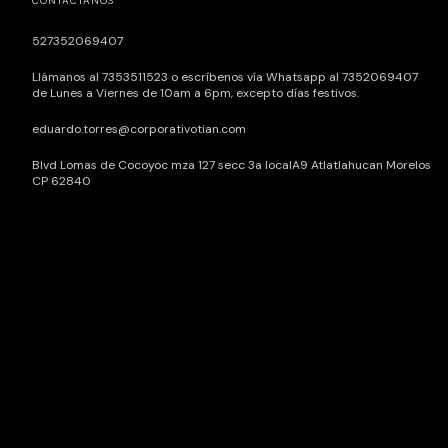
CONTACTÁNOS
527352069407
Llámanos al 7353511523 o escríbenos vía Whatsapp al 7352069407
de Lunes a Viernes de 10am a 6pm, excepto días festivos.
eduardo.torres@corporativotian.com
Blvd Lomas de Cocoyoc mza 127 secc 3a localA9 Atlatlahucan Morelos
CP 62840