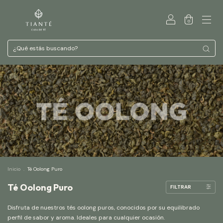
0
Inicio
.
Té Oolong Puro
Té Oolong Puro
FILTRAR
Disfruta de nuestros tés oolong puros, conocidos por su equilibrado
perfil de sabor y aroma. Ideales para cualquier ocasión.