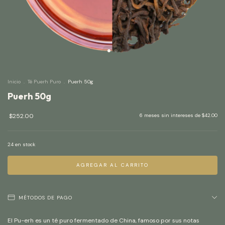
Inicio
.
Té Puerh Puro
.
Puerh 50g
Puerh 50g
$252.00
6
meses sin intereses de
$42.00
24
en stock
MÉTODOS DE PAGO
El Pu-erh es un té puro fermentado de China, famoso por sus notas