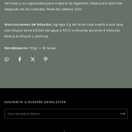
terrosas y su capacidad para mejorar la digestión. Ideal para disfrutar
después de las comidas. Nivel de cafeína: Alto.
Instrucciones de Infusión:
Agrega 3 g de té en hoja suelta a una taza
con infusor sirve 300ml de agua a 90°C e infunde durante 4 minutos.
Retira el infusor y disfruta.
Rendimiento:
50g -> 16 tazas
SUSCRIBITE A NUESTRO NEWSLETTER