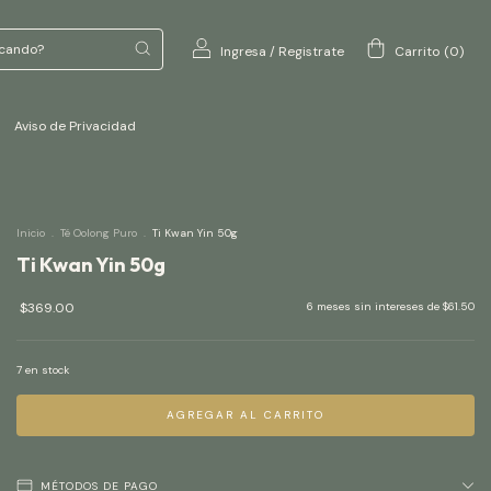
Ingresa
/
Registrate
Carrito
(
0
)
Aviso de Privacidad
Inicio
.
Té Oolong Puro
.
Ti Kwan Yin 50g
Ti Kwan Yin 50g
$369.00
6
meses sin intereses de
$61.50
7
en stock
MÉTODOS DE PAGO