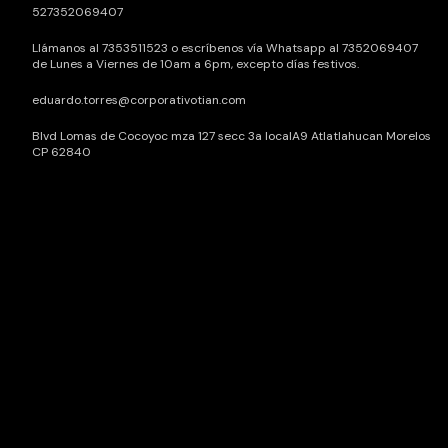
527352069407
Llámanos al 7353511523 o escríbenos vía Whatsapp al 7352069407
de Lunes a Viernes de 10am a 6pm, excepto días festivos.
eduardo.torres@corporativotian.com
Blvd Lomas de Cocoyoc mza 127 secc 3a localA9 Atlatlahucan Morelos
CP 62840