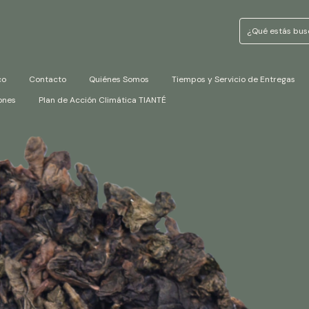
co
Contacto
Quiénes Somos
Tiempos y Servicio de Entregas
ones
Plan de Acción Climática TIANTÉ