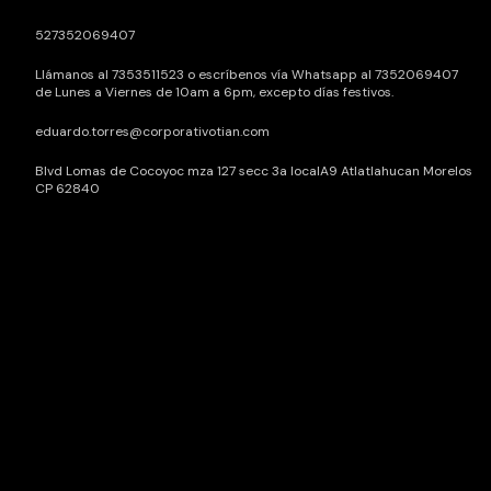
527352069407
Llámanos al 7353511523 o escríbenos vía Whatsapp al 7352069407
de Lunes a Viernes de 10am a 6pm, excepto días festivos.
eduardo.torres@corporativotian.com
Blvd Lomas de Cocoyoc mza 127 secc 3a localA9 Atlatlahucan Morelos
CP 62840