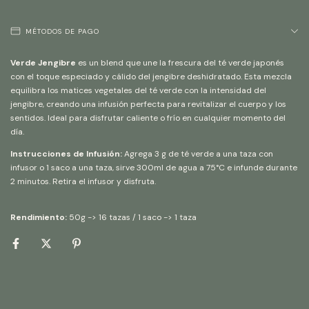
MÉTODOS DE PAGO
Verde Jengibre
es un blend que une la frescura del té verde japonés
con el toque especiado y cálido del jengibre deshidratado. Esta mezcla
equilibra los matices vegetales del té verde con la intensidad del
jengibre, creando una infusión perfecta para revitalizar el cuerpo y los
sentidos. Ideal para disfrutar caliente o frío en cualquier momento del
día.
Instrucciones de Infusión:
Agrega 3 g de té verde a una taza con
infusor o 1 saco a una taza, sirve 300ml de agua a 75°C e infunde durante
2 minutos. Retira el infusor y disfruta.
Rendimiento:
50g -> 16 tazas / 1 saco -> 1 taza