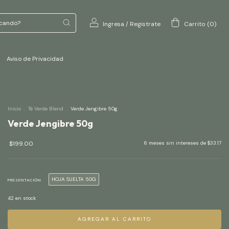
Ingresa
/
Registrate
Carrito
(
0
)
Aviso de Privacidad
Inicio
.
Té Verde Blend
.
Verde Jengibre 50g
Verde Jengibre 50g
$199.00
6
meses sin intereses de
$33.17
HOJA SUELTA 50G
PRESENTACIÓN
42
en stock