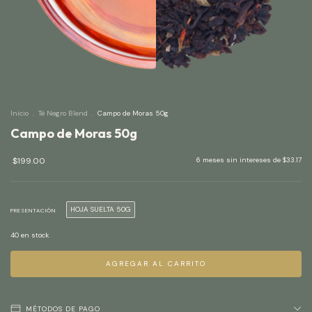
Inicio
.
Té Negro Blend
.
Campo de Moras 50g
Campo de Moras 50g
$199.00
6
meses sin intereses de
$33.17
HOJA SUELTA 50G
PRESENTACIÓN
40
en stock
MÉTODOS DE PAGO