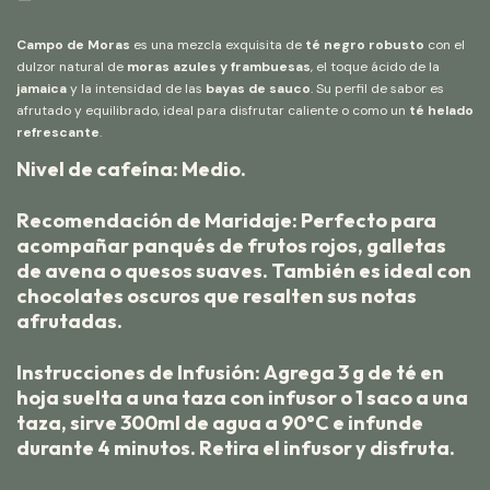
Campo de Moras
es una mezcla exquisita de
té negro robusto
con el
dulzor natural de
moras azules y frambuesas
, el toque ácido de la
jamaica
y la intensidad de las
bayas de sauco
. Su perfil de sabor es
afrutado y equilibrado, ideal para disfrutar caliente o como un
té helado
refrescante
.
Nivel de cafeína: Medio.
Recomendación de Maridaje:
Perfecto para
acompañar
panqués de frutos rojos, galletas
de avena o quesos suaves
. También es ideal con
chocolates oscuros
que resalten sus notas
afrutadas.
Instrucciones de Infusión:
Agrega 3 g de té en
hoja suelta a una taza con infusor o 1 saco a una
taza, sirve 300ml de agua a 90°C e infunde
durante 4 minutos. Retira el infusor y disfruta.