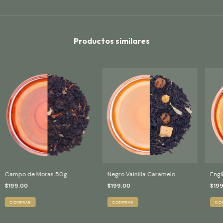
Productos similares
Campo de Moras 50g
Negro Vainilla Caramelo
Engl
$199.00
$199.00
$199
COMPRAR
COMPRAR
CO