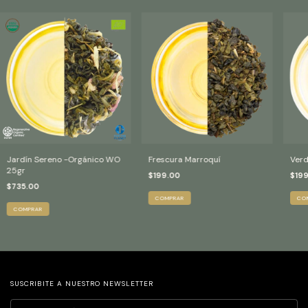
Jardín Sereno -Orgánico WO
Frescura Marroquí
Verd
25gr
$199.00
$199
$735.00
COMPRAR
CO
COMPRAR
SUSCRIBITE A NUESTRO NEWSLETTER