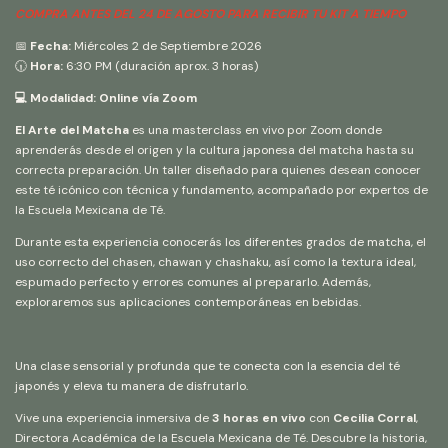
COMPRA ANTES DEL 24 DE AGOSTO PARA RECIBIR TU KIT A TIEMPO
📅
Fecha:
Miércoles 2 de Septiembre 2026
🕡
Hora:
6:30 PM (duración aprox. 3 horas)
💻
Modalidad:
Online vía Zoom
El Arte del Matcha
es una masterclass en vivo por Zoom donde
aprenderás desde el origen y la cultura japonesa del matcha hasta su
correcta preparación. Un taller diseñado para quienes desean conocer
este té icónico con técnica y fundamento, acompañado por expertos de
la Escuela Mexicana de Té.
Durante esta experiencia conocerás los diferentes grados de matcha, el
uso correcto del chasen, chawan y chashaku, así como la textura ideal,
espumado perfecto y errores comunes al prepararlo. Además,
exploraremos sus aplicaciones contemporáneas en bebidas.
Una clase sensorial y profunda que te conecta con la esencia del té
japonés y eleva tu manera de disfrutarlo.
Vive una experiencia inmersiva de
3 horas en vivo
con
Cecilia Corral
,
Directora Académica de la Escuela Mexicana de Té. Descubre la historia,