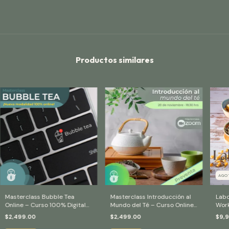
Productos similares
AGO
Masterclass Bubble Tea
Masterclass Introducción al
Labo
Online – Curso 100% Digital
Mundo del Té – Curso Online
Work
para Aprender a Preparar
en Vivo 2025
Escu
$2,499.00
$2,499.00
$9,
Bubble Tea