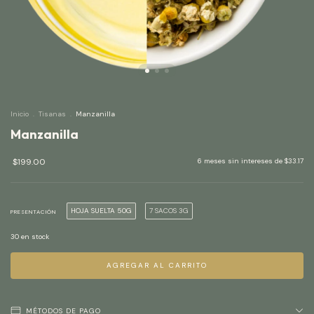
Inicio
.
Tisanas
.
Manzanilla
Manzanilla
$199.00
6
meses sin intereses de
$33.17
HOJA SUELTA 50G
7 SACOS 3G
PRESENTACIÓN
30
en stock
MÉTODOS DE PAGO