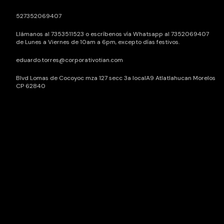
527352069407
Llámanos al 7353511523 o escríbenos vía Whatsapp al 7352069407
de Lunes a Viernes de 10am a 6pm, excepto días festivos.
eduardo.torres@corporativotian.com
Blvd Lomas de Cocoyoc mza 127 secc 3a localA9 Atlatlahucan Morelos
CP 62840