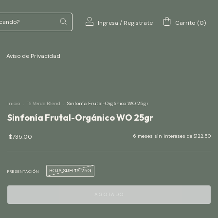
Ingresa
/
Registrate
Carrito
(
0
)
Aviso de Privacidad
Inicio
.
Té Verde Blend
.
Sinfonía Frutal-Orgánico WO 25gr
Sinfonía Frutal-Orgánico WO 25gr
$735.00
6
meses sin intereses de
$122.50
HOJA SUELTA 25G
PRESENTACIÓN