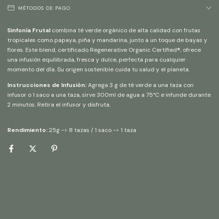
MÉTODOS DE PAGO
Sinfonía Frutal
combina té verde orgánico de alta calidad con frutas
tropicales como papaya, piña y mandarina, junto a un toque de bayas y
flores. Este blend, certificado Regenerative Organic Certified®, ofrece
una infusión equilibrada, fresca y dulce, perfecta para cualquier
momento del día. Su origen sostenible cuida tu salud y el planeta.
Instrucciones de Infusión:
Agrega 3 g de té verde a una taza con
infusor o 1 saco a una taza, sirve 300ml de agua a 75°C e infunde durante
2 minutos. Retira el infusor y disfruta.
Rendimiento:
25g -> 8 tazas / 1 saco -> 1 taza