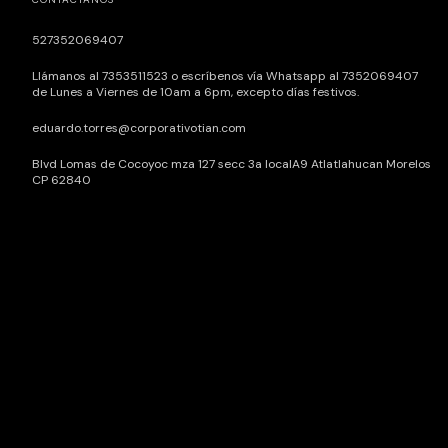
527352069407
Llámanos al 7353511523 o escríbenos vía Whatsapp al 7352069407
de Lunes a Viernes de 10am a 6pm, excepto días festivos.
eduardo.torres@corporativotian.com
Blvd Lomas de Cocoyoc mza 127 secc 3a localA9 Atlatlahucan Morelos
CP 62840