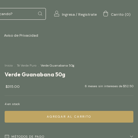
Ingresa
/
Registrate
Carrito
(
0
)
Aviso de Privacidad
Inicio
.
Té Verde Puro
.
Verde Guanabana 50g
Verde Guanabana 50g
$315.00
6
meses sin intereses de
$52.50
4
en stock
MÉTODOS DE PAGO